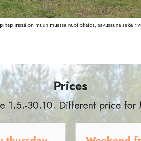
pihapiirissä on muun muassa nuotiokatos, savusauna sekä rivi
Prices
 1.5.-30.10. Different price fo
-thursday
Weekend fr