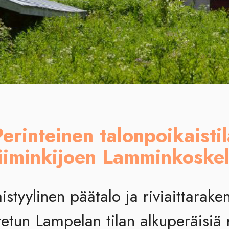
Perinteinen talonpoikaistil
iiminkijoen Lamminkoskel
istyylinen päätalo ja riviaittarak
etun Lampelan tilan alkuperäisiä 