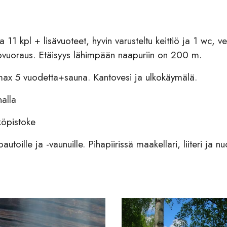
11 kpl + lisävuoteet, hyvin varusteltu keittiö ja 1 wc, ve
kovuoraus. Etäisyys lähimpään naapuriin on 200 m.
ax 5 vuodetta+sauna. Kantovesi ja ulkokäymälä.
alla
köpistoke
oautoille ja -vaunuille. Pihapiirissä maakellari, liiteri ja n