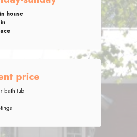
in house
in
lace
ent price
r bath tub
etings