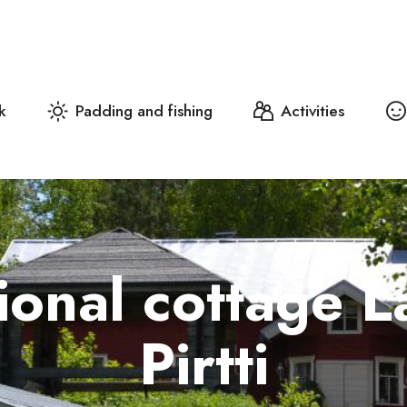
k
Padding and fishing
Activities
tional cottage 
Pirtti