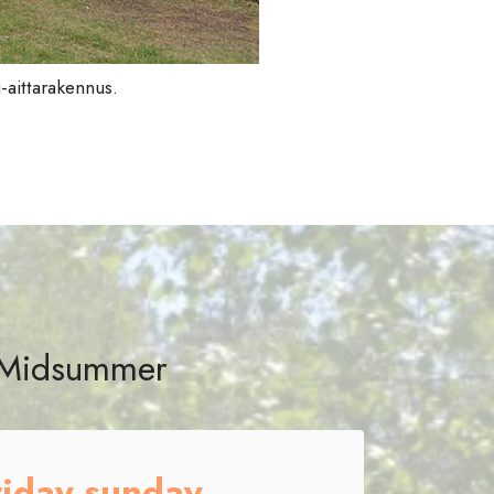
-aittarakennus.
r Midsummer
iday-sunday