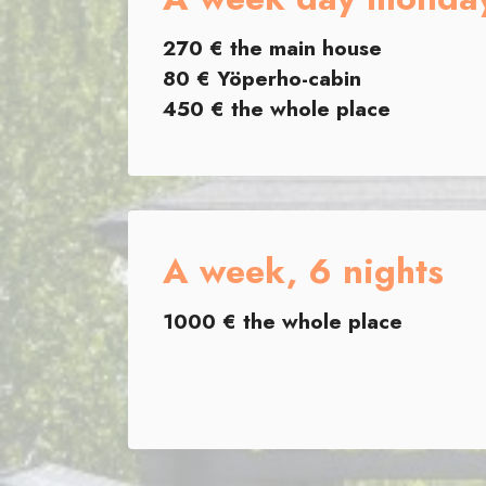
270 € the main house
80 € Yöperho-cabin
450 € the whole place
A week, 6 nights
1000 € the whole place