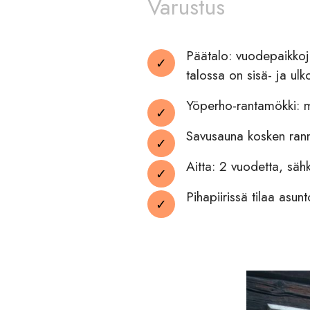
Varustus
Päätalo: vuodepaikkoja 
talossa on sisä- ja ul
Yöperho-rantamökki: m
Savusauna kosken rann
Aitta: 2 vuodetta, säh
Pihapiirissä tilaa asunt