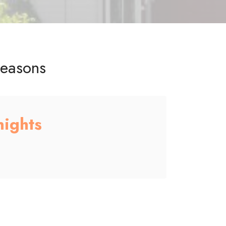
seasons
nights