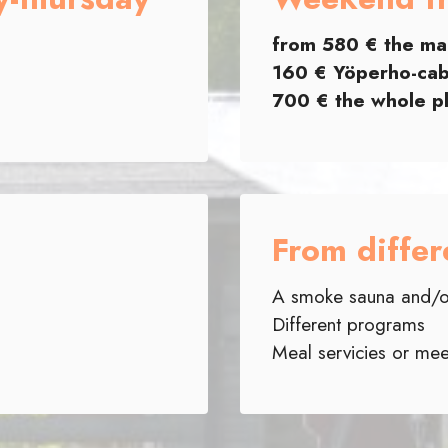
from 580 € the ma
160 € Yöperho-cab
700 € the whole p
From differ
A smoke sauna and/o
Different programs
Meal servicies or me