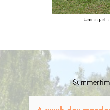
Lammin pirtin 
Summertime
A week day monday