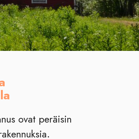
a
la
ennus ovat peräisin
rakennuksia.